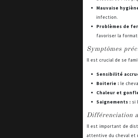
Mauvaise hygièn
infection.
Problèmes de fer
favoriser la format
Symptômes précu
Il est crucial de se fa
Sensibilité accru
Boiterie :
le chev
Chaleur et gonfl
Saignements :
si
Différenciation 
Il est important de dis
attentive du cheval et 