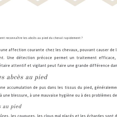
nt reconnaître les abcès au pied du cheval rapidement ?
une affection courante chez les chevaux, pouvant causer de la 
nt. Une détection précoce permet un traitement efficace, m
étaire attentif et vigilant peut faire une grande différence da
s abcès au pied
une accumulation de pus dans les tissus du pied, généraleme
 à une blessure, à une mauvaise hygiène ou à des problèmes de
 au pied
qûres, les coupures, les clous mal placés et les échardes sont