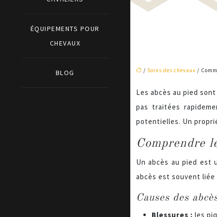
ÉQUIPEMENTS POUR
CHEVAUX
/
Soins des chevaux
/ Comme
BLOG
Les abcès au pied sont 
pas traitées rapideme
potentielles. Un propri
Comprendre le
Un abcès au pied est 
abcès est souvent liée
Causes des abcès
Blessures :
les pi