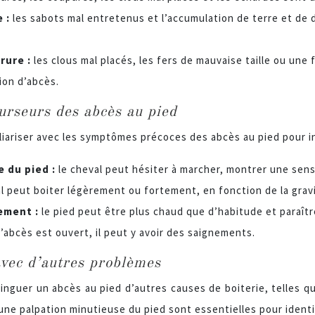
e :
les sabots mal entretenus et l’accumulation de terre et de
rure :
les clous mal placés, les fers de mauvaise taille ou une
ion d’abcès.
rseurs des abcès au pied
miliariser avec les symptômes précoces des abcès au pied pour 
e du pied :
le cheval peut hésiter à marcher, montrer une sens
al peut boiter légèrement ou fortement, en fonction de la gravi
ement :
le pied peut être plus chaud que d’habitude et paraîtr
 l’abcès est ouvert, il peut y avoir des saignements.
avec d’autres problèmes
tinguer un abcès au pied d’autres causes de boiterie, telles q
une palpation minutieuse du pied sont essentielles pour identif