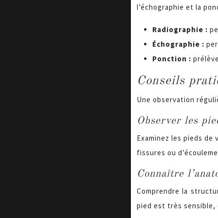
l’échographie et la pon
Radiographie :
pe
Échographie :
per
Ponction :
prélève
Conseils prati
Une observation réguli
Observer les pie
Examinez les pieds de 
fissures ou d’écoulemen
Connaître l’anat
Comprendre la structur
pied est très sensible,